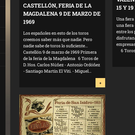
CASTELLÓN, FERIA DE LA
15 Y 1
MAGDALENA 9 DE MARZO DE
Una fier
1969
una fier
entre los
Los españoles en esto de los toros
disfrutan 
creemos saber más que nadie. Pero
empresa
nadie sabe de toros lo suficiente...
6 Toros 
Castellón 9 de marzo de 1969 Primera
de la feria de la Magdalena 6 Toros de
D. Hos. Carlos Núñez - Antonio Ordóñez
- Santiago Martín El Viti. - Miguel...
+