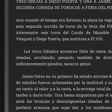
TRES OREJAS A DIEGO PUERTA Y UNA A JAIME
SEGUNDA CORRIDA DE TOROS DE A FERIA DEL PI
Aun cuando el tiempo era lluvioso, la plaza ha re
esta segunda corrida de toros de la feria del Pil
interesante: seis toros del Conde de Mayalde
Vázquez y Diego Puerta, que sustituía a El Viti.
Los toros lidiados acusaron falta de casta, 
oleadas, arrollando, pecando también de dis
suficientemente picados, sacaron genio.
Jaime Ostos en su primero ha estado enorme de v
de saludos fueron aclamadas por la multitud y su
un canto al valor y a la casta, a la entrega total de
tardes a darlo todo. Una faena angustiosa por el 
ante las broncas y descompuestas oleadas de 
perfecta armonía que supo dar a los muletaz