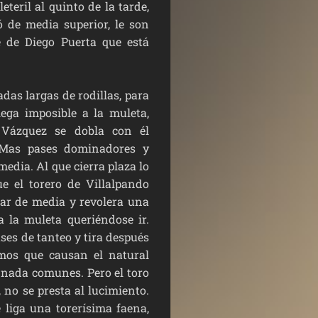
teril al quinto de la tarde,
ó de media superior, le son
e de Diego Puerta que está
s largas de rodillas, para
lega imposible a la muleta,
 Vázquez se dobla con él
 Mas pases dominadores y
edia. Al que cierra plaza lo
e el torero de Villalpando
tar de media y revolera una
a la muleta queriéndose ir.
es de tanteo y tira después
mos que causan el natural
 nada comunes. Pero el toro
, no se presta al lucimiento.
e liga una torerísima faena,