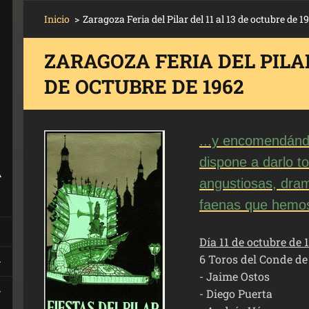
Inicio
>
Zaragoza Feria del Pilar del 11 al 13 de octubre de 1
ZARAGOZA FERIA DEL PILAR 
DE OCTUBRE DE 1962
...y encomendándo
dispone a darlo t
A
angustiosas, dram
faenas que hemos
Día 11 de octubre de 
6 Toros del Conde d
- Jaime Ostos
- Diego Puerta