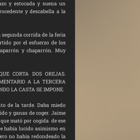
azo y estocada y suena un
rocedente y descabella a la
segunda corrida de la feria
rtido por el esfuerzo de los
haparrón y chaparrón. Muy
QUE CORTA DOS OREJAS.
OMENTARIO A LA TERCERA
ANDO LA CASTA SE IMPONE.
 de la tarde. Daba miedo
tido y ganas de coger. Jaime
l que mató por cogida de ese
se había lucido asimismo en
pero no había redondeado la