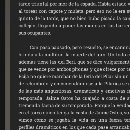
tarde triunfal por mor de la espada. Había estado v
al torear con capote y muleta, pero eso no le era su
quinto de la tarde, que no bien hubo pisado la ca
callejón, llegando a poner las manos en las barre
sus ocupantes.
Con paso pausado, pero resuelto, se encamina a
brinda a la multitud la muerte del toro. Un todo c
además tiene las del Beri, que se dice vulgarment
que se vence por ambos pitones y que ofrece por tan
Écija no quiere marchar de la feria del Pilar sin un
de relumbrón y encomendándose a la Pilarica se 
de las más angustiosas, dramáticas y emotivas f
temporada. Jaime Ostos ha cuajado a costa de 
tremenda faena de su temporada. Porque la verda
en el toreo quien tenga la casta de Jaime Ostos, su 
vimos cómo se jugaba la vida en una faena te
perfiles dramáticos en los que cada pase arrancab