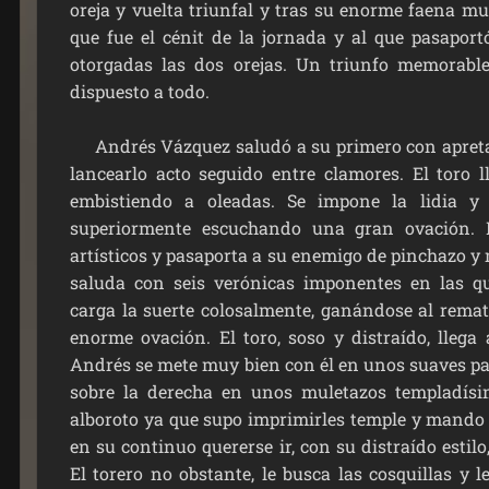
oreja y vuelta triunfal y tras su enorme faena mule
que fue el cénit de la jornada y al que pasaport
otorgadas las dos orejas. Un triunfo memorabl
dispuesto a todo.
Andrés Vázquez saludó a su primero con apretada
lancearlo acto seguido entre clamores. El toro l
embistiendo a oleadas. Se impone la lidia y
superiormente escuchando una gran ovación.
artísticos y pasaporta a su enemigo de pinchazo y m
saluda con seis verónicas imponentes en las qu
carga la suerte colosalmente, ganándose al rema
enorme ovación. El toro, soso y distraído, llega 
Andrés se mete muy bien con él en unos suaves pas
sobre la derecha en unos muletazos templadísi
alboroto ya que supo imprimirles temple y mando
en su continuo quererse ir, con su distraído estilo
El torero no obstante, le busca las cosquillas y l