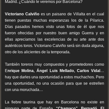
Madrid. ¿Cuándo le veremos por Barcelona?
Victoriano Calviño
es un paisano de Villalta en el cual
tienen puestas muchas esperanzas los de la Pilarica.
Días pasados hemos visto unas fotos de él que nos
fueron ofrecidas por nuestro buen amigo Guerra y en
ellas apreciamos las excelencias de su arte ante dos
auténticos toros. Victoriano Calviño será sin duda alguna,
otro de los alicientes de la temporada.
También toreros muy compuestos y prometedores como
E
nrique Molina, Ángel Luis Mellado, Carlos Vidal
…
hay que darles una oportunidad a estos muchachos. Pero
una oportunidad, no una ocasión para que se estrellen
con una moruchada…
La fiebre taurina que hay en Barcelona no existe en
ninguna parte de España.
“Chamaco”, Bernadó, El