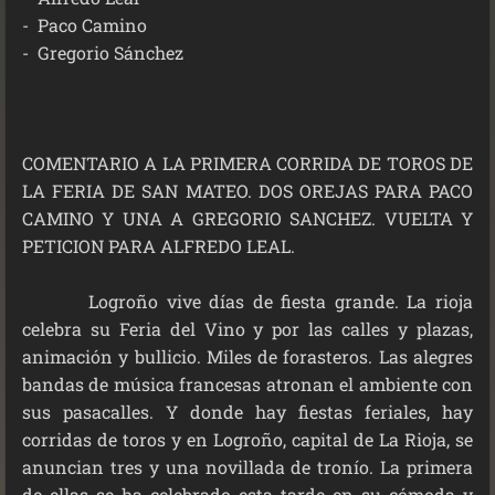
-
Paco Camino
-
Gregorio Sánchez
COMENTARIO A LA PRIMERA CORRIDA DE TOROS DE
LA FERIA DE SAN MATEO. DOS OREJAS PARA PACO
CAMINO Y UNA A GREGORIO SANCHEZ. VUELTA Y
PETICION PARA ALFREDO LEAL.
Logroño vive días de fiesta grande. La rioja
celebra su Feria del Vino y por las calles y plazas,
animación y bullicio. Miles de forasteros. Las alegres
bandas de música francesas atronan el ambiente con
sus pasacalles. Y donde hay fiestas feriales, hay
corridas de toros y en Logroño, capital de La Rioja, se
anuncian tres y una novillada de tronío. La primera
de ellas se ha celebrado esta tarde en su cómoda y