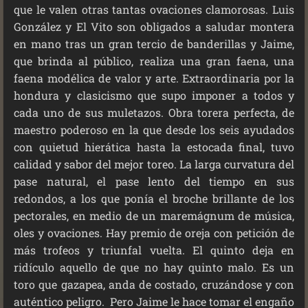
que le valen otras tantas ovaciones clamorosas. Luis
González y El Vito son obligados a saludar montera
en mano tras un gran tercio de banderillas y Jaime,
que brinda al público, realiza una gran faena, una
faena modélica de valor y arte. Extraordinaria por la
hondura y clasicismo que supo imponer a todos y
cada uno de sus muletazos. Obra torera perfecta, de
maestro poderoso en la que desde los seis ayudados
con quietud hierática hasta la estocada final, tuvo
calidad y sabor del mejor toreo. La larga curvatura del
pase natural, el pase lento del tiempo en sus
redondos, a los que ponía el broche brillante de los
pectorales, en medio de un maremágnum de música,
oles y ovaciones. Hay premio de oreja con petición de
más trofeos y triunfal vuelta. El quinto deja en
ridículo aquello de que no hay quinto malo. Es un
toro que gazapea, anda de costado, cruzándose y con
auténtico peligro. Pero Jaime le hace tomar el engaño