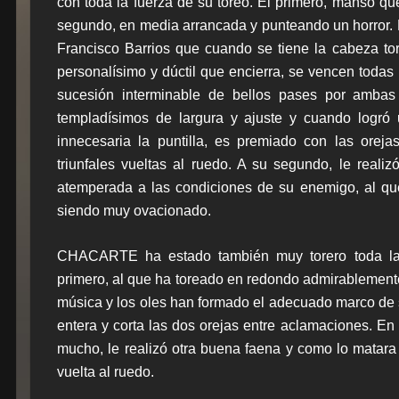
con toda la fuerza de su toreo. El primero, manso que
segundo, en media arrancada y punteando un horror. 
Francisco Barrios que cuando se tiene la cabeza tor
personalísimo y dúctil que encierra, se vencen todas 
sucesión interminable de bellos pases por amba
templadísimos de largura y ajuste y cuando logró
innecesaria la puntilla, es premiado con las ore
triunfales vueltas al ruedo. A su segundo, le reali
atemperada a las condiciones de su enemigo, al que 
siendo muy ovacionado.
CHACARTE ha estado también muy torero toda la 
primero, al que ha toreado en redondo admirablemente,
música y los oles han formado el adecuado marco de 
entera y corta las dos orejas entre aclamaciones. E
mucho, le realizó otra buena faena y como lo matara
vuelta al ruedo.