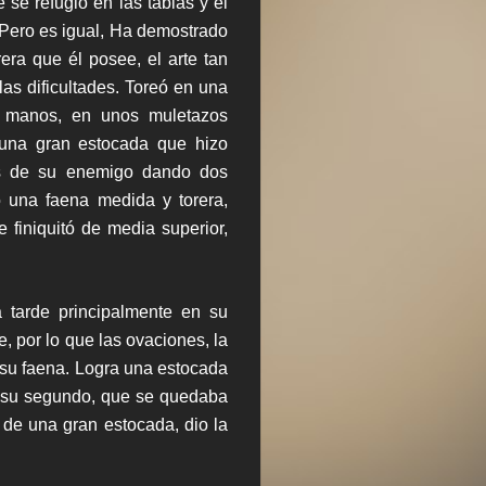
 se refugió en las tablas y el
Pero es igual, Ha demostrado
era que él posee, el arte tan
las dificultades. Toreó en una
s manos, en unos muletazos
 una gran estocada que hizo
jas de su enemigo dando dos
zó una faena medida y torera,
finiquitó de media superior,
tarde principalmente en su
 por lo que las ovaciones, la
su faena. Logra una estocada
n su segundo, que se quedaba
 de una gran estocada, dio la