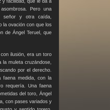
 y facilidad, que le da a
d asombrosa. Pero una
, señor y otra caída,
o la ovación con que los
ón de Ángel Teruel, que
con ilusión, era un toro
a la muleta cruzándose,
scando por el derecho.
a faena medida, con la
oro requería. Una faena
ometidas del toro, Ángel
a, con pases variados y
 gusto y sentido torero.