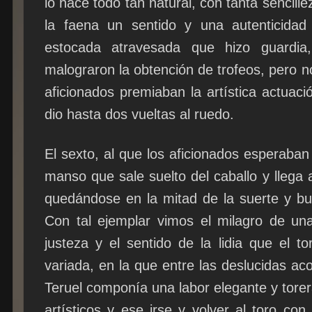
lo hace todo tan natural, con tanta sencillez
la faena un sentido y una autenticida
estocada atravesada que hizo guardia
malograron la obtención de trofeos, pero n
aficionados premiaban la artística actuaci
dio hasta dos vueltas al ruedo.
El sexto, al que los aficionados esperaban 
manso que sale suelto del caballo y llega 
quedándose en la mitad de la suerte y bu
Con tal ejemplar vimos el milagro de un
justeza y el sentido de la lidia que el t
variada, en la que entre las deslucidas ac
Teruel componía una labor elegante y torer
artísticos y ese irse y volver al toro con