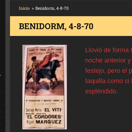
Inicio
>
Benidorm, 4-8-70
BENIDORM, 4-8-70
Llovió de forma 
noche anterior y
festejo, pero el 
A
taquilla como si 
espléndido.